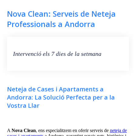
Nova Clean: Serveis de Neteja
Professionals a Andorra
Intervenció els 7 dies de la setmana
Neteja de Cases i Apartaments a
Andorra: La Solució Perfecta per a la
Vostra Llar
A
Nova Clean
, ens especialitzem en oferir serveis de
neteja de
cases i apartaments
a Andorra, garantint espais nets, higiènics i