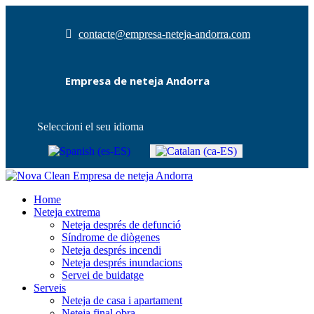
contacte@empresa-neteja-andorra.com
Empresa de neteja Andorra
Seleccioni el seu idioma
Home
Neteja extrema
Neteja després de defunció
Síndrome de diògenes
Neteja després incendi
Neteja després inundacions
Servei de buidatge
Serveis
Neteja de casa i apartament
Neteja final obra