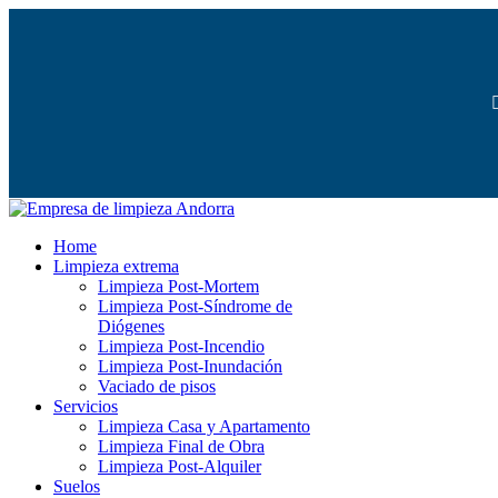
Home
Limpieza extrema
Limpieza Post-Mortem
Limpieza Post-Síndrome de
Diógenes
Limpieza Post-Incendio
Limpieza Post-Inundación
Vaciado de pisos
Servicios
Limpieza Casa y Apartamento
Limpieza Final de Obra
Limpieza Post-Alquiler
Suelos