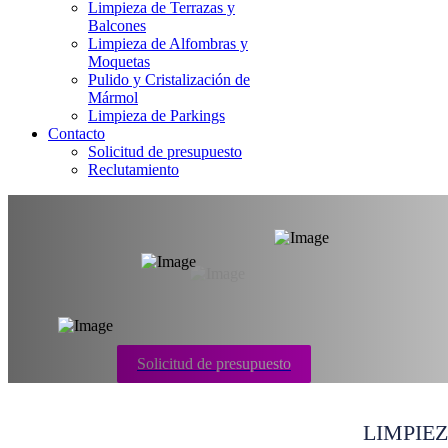
Limpieza de Terrazas y
Balcones
Limpieza de Alfombras y
Moquetas
Pulido y Cristalización de
Mármol
Limpieza de Parkings
Contacto
Solicitud de presupuesto
Reclutamiento
Limpieza de Casa
Solicitud de presupuesto
LIMPIE